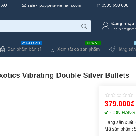
sale@poppers-vietnam.com
0909 698 608
FAQ
Đăng nhập
Login / register
WHOLESALE
VIEW ALL
Sản phẩm bán sỉ
Xem tất cả sản phẩm
Hãng sản
otics Vibrating Double Silver Bullets
379.000₫
CÒN HÀNG
Hãng sản xuất:
Mã sản phẩm: