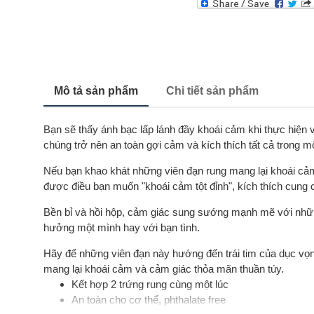
Mô tả sản phẩm
Chi tiết sản phẩm
Bạn sẽ thấy ánh bạc lấp lánh đầy khoái cảm khi thực hiện 
chúng trở nên an toàn gợi cảm và kích thích tất cả trong m
Nếu bạn khao khát những viên đạn rung mang lại khoái c
được điều bạn muốn "khoái cảm tột đỉnh", kích thích cung
Bền bỉ và hồi hộp, cảm giác sung sướng mạnh mẽ với nhữn
hưởng một mình hay với bạn tình.
Hãy để những viên đạn này hướng đến trái tim của dục vọng
mang lại khoái cảm và cảm giác thỏa mãn thuần túy.
Kết hợp 2 trứng rung cùng một lúc
An toàn cho cơ thể, phthalate free