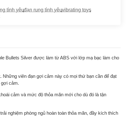
ng tình yêu
,
đạn rung tình yêu
,
vibrating toys
,
ble Bullets Silver được làm từ ABS với lớp mạ bạc làm cho
 Những viên đạn gợi cảm này có mọi thứ bạn cần để đạt
 gợi cảm.
khoái cảm và mức độ thỏa mãn mới cho dù đó là tận
trải nghiệm phòng ngủ hoàn toàn thỏa mãn, đầy kích thích