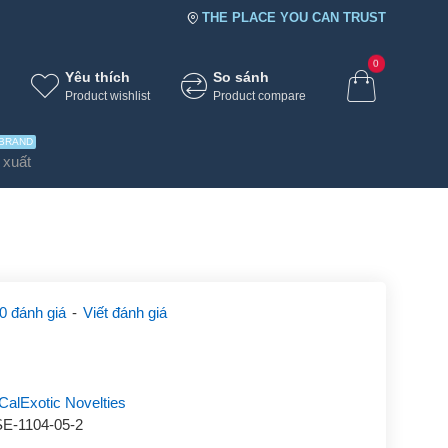
THE PLACE YOU CAN TRUST
0
Yêu thích
So sánh
Product wishlist
Product compare
BRAND
 xuất
0 đánh giá
-
Viết đánh giá
CalExotic Novelties
SE-1104-05-2