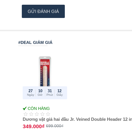
n
GỬI ĐÁNH GIÁ
h
c
h
ọ
#DEAL GIẢM GIÁ
n
:
27
10
31
12
Ngày
Giờ
Phút
Giây
-50%
CÒN HÀNG
Best Amazon
reviews
Dương vật giả hai đầu Jr. Veined Double Header 12 i
349.000₫
699.000₫