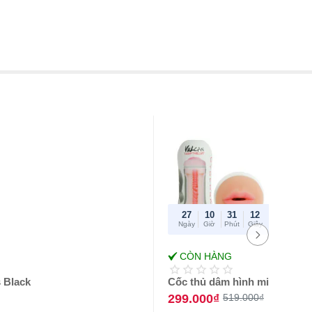
27
10
31
12
Ngày
Giờ
Phút
Giây
-42%
CÒN HÀNG
 Black
Cốc thủ dâm hình miệng Cybe
299.000₫
519.000₫