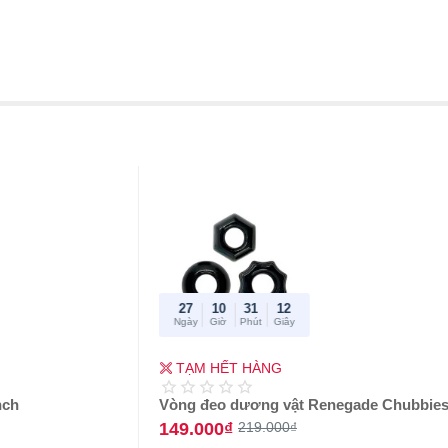
27
10
31
12
Ngày
Giờ
Phút
Giây
-32%
TẠM HẾT HÀNG
nch
Vòng đeo dương vật Renegade Chubbies
149.000₫
219.000₫