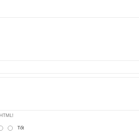
trứng)
 HTML!
Tốt