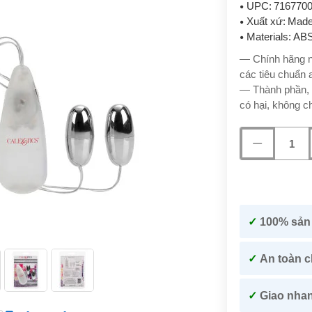
UPC:
716770
Xuất xứ:
Made
Materials:
ABS 
— Chính hãng n
các tiêu chuẩn 
— Thành phần, 
có hại, không c
✓
100% sản
Best Amazon reviews
✓
An toàn c
✓
Giao nhan