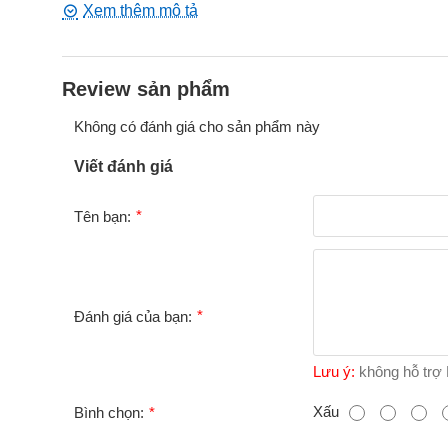
Rung mạnh mẽ, đa tốc độ
Thông số kỹ thuật
Kích thước trứng rung: 2.1" x 1" / 5cm x 2.5cm (mỗi 
Review sản phẩm
Hoạt động: 2 pin AA (không bao gồm)
Chất liệu: ABS Plastic / Metallic Plating
Không có đánh giá cho sản phẩm này
Màu sắc: Silver
Đặt điểm: Phthalate Free, Vibrates
Viết đánh giá
Tên bạn:
Đánh giá của bạn:
Lưu ý:
không hỗ trợ
B
Xấu
Bình chọn:
ì