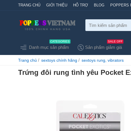
TRANG CHỦ
GIỚI THIỆU
HỖ TRỢ
BLOG
POPPERS 
Tìm
kiếm
sản
CATEGORIES
SALE OFF
phẩm
Danh mục sản phẩm
Sản phẩm giảm giá
home
Trang chủ
sextoys chính hãng
sextoys rung, vibrators
Trứng đôi rung tình yêu Pocket Ex