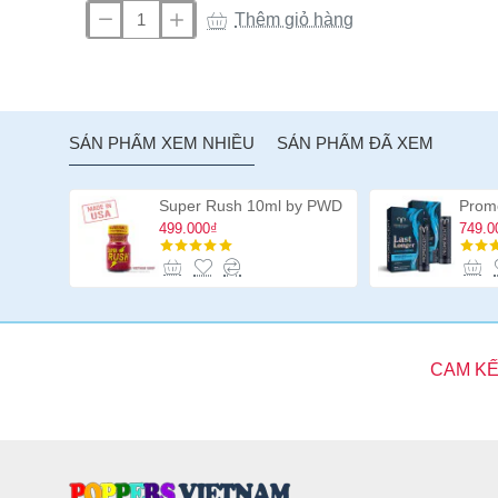
Thêm giỏ hàng
Dương
vật
giả
hai
đầu
SẢN PHẨM XEM NHIỀU
SẢN PHẨM ĐÃ XEM
Jr.
Veined
Double
Super Rush 10ml by PWD
Header
499.000₫
749.0
12
inch
CAM KẾ