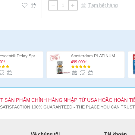
Tạm hết hàng
Vòng
đeo
dương
vật
Renegade
Chubbies
Black
Promescent® Delay Spray chính hãng USA, chai xịt ngăn xuất tinh sớm cao cấp
Amsterdam PLATINUM 10ml
00₫
499.000₫
T SẢN PHẨM CHÍNH HÃNG NHẬP TỪ USA HOẶC HOÀN TI
SATISFACTION 100% GUARANTEED - THE PLACE YOU CAN TRUST
Về chúng tôi
Tài khoản