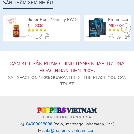
SẢN PHẨM XEM NHIỀU
Super Rush 10ml by PWD
499.000₫
749.000₫
CAM KẾT SẢN PHẨM CHÍNH HÃNG NHẬP TỪ USA
HOẶC HOÀN TIỀN 200%
SATISFACTION 100% GUARANTEED - THE PLACE YOU CAN
TRUST
+84909698608
(zalo, imessage, whatsapp, line)
sale@poppers-vietnam.com