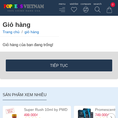
0
Giỏ hàng
home
Trang chủ
giỏ hàng
Giỏ hàng của bạn đang trống!
TIẾP TỤC
SẢN PHẨM XEM NHIỀU
Super Rush 10ml by PWD
499.000₫
749.000₫