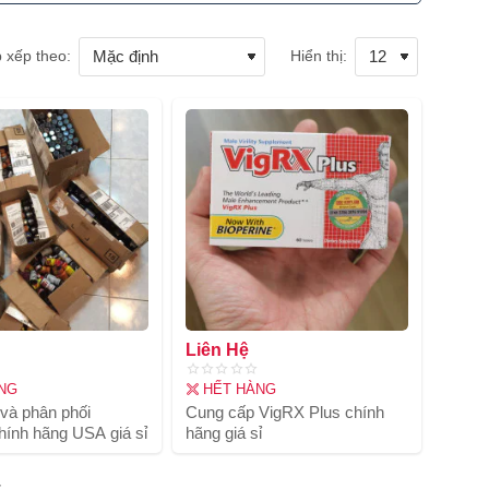
 xếp theo:
Hiển thị:
Liên Hệ
NG
HẾT HÀNG
và phân phối
Cung cấp VigRX Plus chính
hính hãng USA giá sỉ
hãng giá sỉ