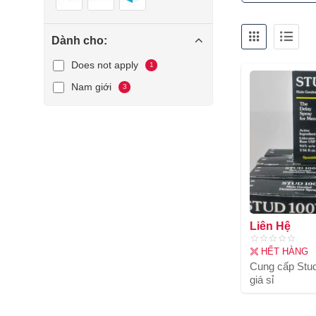
Dành cho:
Does not apply
1
Nam giới
3
Liên Hệ
HẾT HÀNG
Cung cấp Stud
giá sỉ