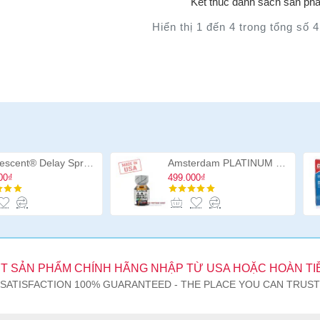
Kết thúc danh sách sản ph
Hiển thị 1 đến 4 trong tổng số 4
Promescent® Delay Spray chính hãng USA, chai xịt ngăn xuất tinh sớm cao cấp
Amsterdam PLATINUM 10ml
00₫
499.000₫
T SẢN PHẨM CHÍNH HÃNG NHẬP TỪ USA HOẶC HOÀN TI
SATISFACTION 100% GUARANTEED - THE PLACE YOU CAN TRUST