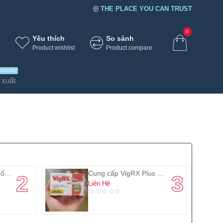
THE PLACE YOU CAN TRUST
0
Yêu thích
So sánh
Product wishlist
Product compare
BRAND
 xuất
Cung cấp và phân phối gel Mandelay chính hãng giá sỉ
Cung cấp VigRX Plus chính hãng giá sỉ
Liên Hệ