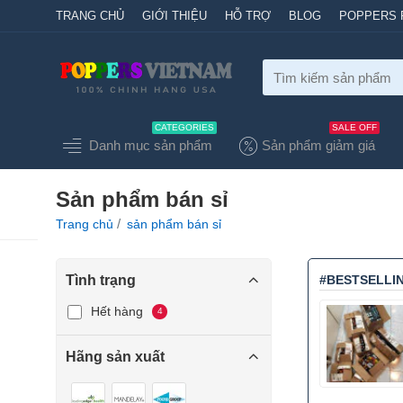
TRANG CHỦ
GIỚI THIỆU
HỖ TRỢ
BLOG
POPPERS 
Tìm
kiếm
sản
CATEGORIES
SALE OFF
phẩm
Danh mục sản phẩm
Sản phẩm giảm giá
Sản phẩm bán sỉ
home
Trang chủ
sản phẩm bán sỉ
Tình trạng
#BESTSELLI
Hết hàng
4
Hãng sản xuất