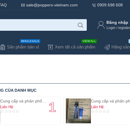
sale@poppers-vietnam.com
0909 698 608
FAQ
Đăng nhập
Login / register
WHOLESALE
VIEW ALL
Sản phẩm bán sỉ
Xem tất cả sản phẩm
Hãng sản
NG CỦA DANH MỤC
Cung cấp và phân phối poppers chính hãng USA giá sỉ
Liên Hệ
Liên Hệ