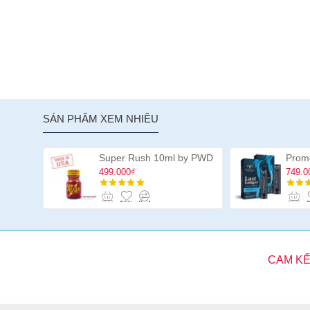
SẢN PHẨM XEM NHIỀU
Super Rush 10ml by PWD
499.000₫
749.0
CAM KẾ