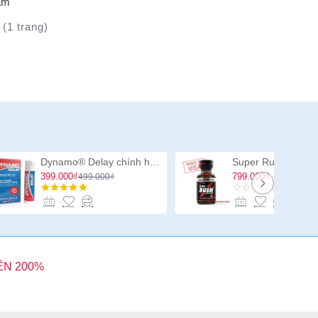
ẩm
 (1 trang)
Dynamo® Delay chính hãng USA, chai xịt ngăn xuất tinh sớm
399.000₫
799.000₫
499.000₫
ỀN 200%