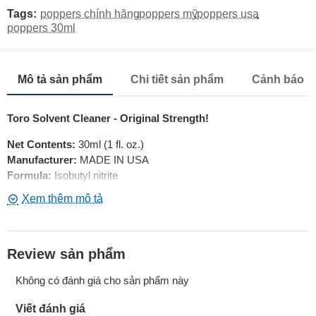
Tags:
poppers chính hãng
,
poppers mỹ
,
poppers usa
,
poppers 30ml
Mô tả sản phẩm
Chi tiết sản phẩm
Cảnh báo
Toro Solvent Cleaner - Original Strength!
Net Contents:
30ml (1 fl. oz.)
Manufacturer:
MADE IN USA
Formula:
Isobutyl nitrite
Sống động và tận hưởng cảm giác mạnh mẽ của TORO
Review sản phẩm
Không có đánh giá cho sản phẩm này
Viết đánh giá