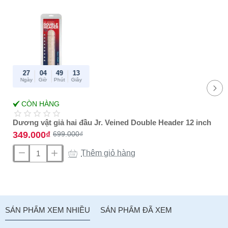
:
27
04
49
13
Ngày
Giờ
Phút
Giây
-50%
CÒN HÀNG
Best Amazon
reviews
Dương vật giả hai đầu Jr. Veined Double Header 12 inch
349.000₫
699.000₫
Thêm giỏ hàng
Dương
vật
giả
hai
đầu
SẢN PHẨM XEM NHIỀU
SẢN PHẨM ĐÃ XEM
Jr.
Veined