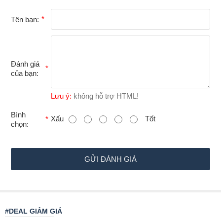
Tên bạn:
Đánh giá
của bạn:
Lưu ý:
không hỗ trợ HTML!
B
Bình
Xấu
Tốt
chọn:
ì
n
h
GỬI ĐÁNH GIÁ
c
h
ọ
#DEAL GIẢM GIÁ
n