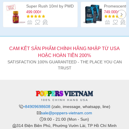
Double
Super Rush 10ml by PWD
Header
499.000₫
749.000₫
12
inch
CAM KẾT SẢN PHẨM CHÍNH HÃNG NHẬP TỪ USA
HOẶC HOÀN TIỀN 200%
SATISFACTION 100% GUARANTEED - THE PLACE YOU CAN
TRUST
+84909698608
(zalo, imessage, whatsapp, line)
sale@poppers-vietnam.com
9:00 - 21:00 (Mon - Sun)
314 Điện Biên Phủ, Phường Vườn Lài, TP Hồ Chí Minh