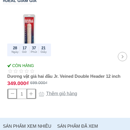
#DEAL GIẢM GIÁ
n
:
28
17
37
21
Ngày
Giờ
Phút
Giây
-50%
CÒN HÀNG
Best Amazon
reviews
Dương vật giả hai đầu Jr. Veined Double Header 12 inch
349.000₫
699.000₫
Thêm giỏ hàng
Dương
vật
giả
hai
đầu
SẢN PHẨM XEM NHIỀU
SẢN PHẨM ĐÃ XEM
Jr.