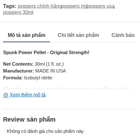
Tags:
poppers chính hãng
,
poppers mỹ
,
poppers usa
,
poppers 30ml
Mô tả sản phẩm
Chi tiết sản phẩm
Cảnh báo
Spunk Power Pellet - Original Strength!
Net Contents:
30ml (1 fl. oz.)
Manufacturer:
MADE IN USA
Formula:
Isobutyl nitrite
“That Guy has some Spunk” một anh chàng can đảm và dũng
cảm để làm chuyện ấy với bạn
Review sản phẩm
Không có đánh giá cho sản phẩm này