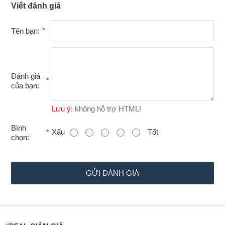
Viết đánh giá
Tên bạn:
Đánh giá
của bạn:
Lưu ý:
không hỗ trợ HTML!
B
Bình
Xấu
Tốt
chọn:
ì
n
h
GỬI ĐÁNH GIÁ
c
h
ọ