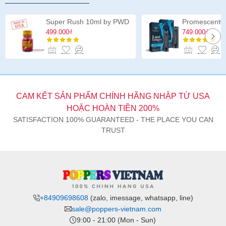
Veined
Double
Super Rush 10ml by PWD
Header
499.000₫
749.000₫
12
inch
CAM KẾT SẢN PHẨM CHÍNH HÃNG NHẬP TỪ USA
HOẶC HOÀN TIỀN 200%
SATISFACTION 100% GUARANTEED - THE PLACE YOU CAN
TRUST
+84909698608
(zalo, imessage, whatsapp, line)
sale@poppers-vietnam.com
9:00 - 21:00 (Mon - Sun)