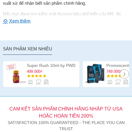
xuất xứ để nhận biết sản phẩm chính hãng.
Nếu bạn đang tìm kiếm một thương hiệu phổ biến của Mỹ, đa
dạng phiên bản và được cộng đồng người dùng biết đến rộng rãi,
Jungle Juice chính hãng
là lựa chọn đáng tham khảo.
SẢN PHẨM XEM NHIỀU
Super Rush 10ml by PWD
499.000₫
749.000₫
CAM KẾT SẢN PHẨM CHÍNH HÃNG NHẬP TỪ USA
HOẶC HOÀN TIỀN 200%
SATISFACTION 100% GUARANTEED - THE PLACE YOU CAN
TRUST