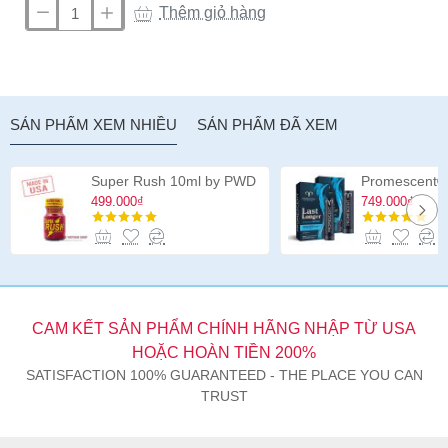
Thêm giỏ hàng
Dương
vật
giả
hai
đầu
SẢN PHẨM XEM NHIỀU
SẢN PHẨM ĐÃ XEM
Jr.
Veined
Double
Super Rush 10ml by PWD
Header
499.000₫
749.000₫
12
inch
CAM KẾT SẢN PHẨM CHÍNH HÃNG NHẬP TỪ USA
HOẶC HOÀN TIỀN 200%
SATISFACTION 100% GUARANTEED - THE PLACE YOU CAN
TRUST