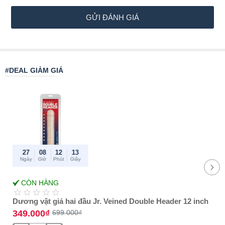
nơi sản xuất
"MADE IN USA"
ở mặt sau phía dưới cùng của
n
mỗi chai.
h
GỬI ĐÁNH GIÁ
Tham khảo thêm thông tin tại website của hãng sản xuất:
c
neverfakeit.com
h
ọ
#DEAL GIẢM GIÁ
n
:
27
08
12
13
Ngày
Giờ
Phút
Giây
-50%
CÒN HÀNG
Best Amazon
reviews
Dương vật giả hai đầu Jr. Veined Double Header 12 inch
349.000₫
699.000₫