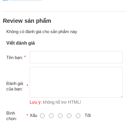
Review sản phẩm
Không có đánh giá cho sản phẩm này
Viết đánh giá
Tên bạn:
Đánh giá
của bạn:
Sản phẩm PWD 30ML chính hãng có nắp phối màu đỏ đen
"SPLASH CAP" và LOGO PWD MỚI dập nổi trên nắp
Lưu ý:
không hỗ trợ HTML!
Lưu ý
B
Bình
Xấu
Tốt
Tất cả các sản phẩm PWD chính hãng sẽ có ghi thông tin chính
chọn:
ì
xác của nhà phân phối là
"PAC-WEST Distributing NV, LLC"
và