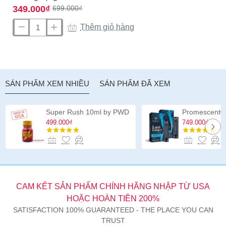
349.000₫
699.000₫
Thêm giỏ hàng
Dương
vật
giả
hai
đầu
SẢN PHẨM XEM NHIỀU
SẢN PHẨM ĐÃ XEM
Jr.
Veined
Double
Super Rush 10ml by PWD
Header
499.000₫
749.000₫
12
inch
CAM KẾT SẢN PHẨM CHÍNH HÃNG NHẬP TỪ USA
HOẶC HOÀN TIỀN 200%
SATISFACTION 100% GUARANTEED - THE PLACE YOU CAN
TRUST