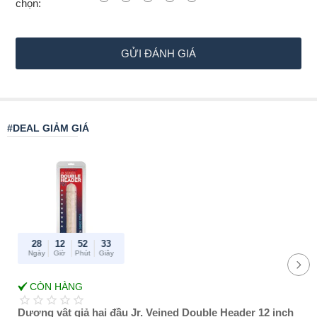
chọn:
ì
n
h
GỬI ĐÁNH GIÁ
c
h
ọ
#DEAL GIẢM GIÁ
n
:
28
12
52
33
Ngày
Giờ
Phút
Giây
-50%
CÒN HÀNG
Best Amazon
reviews
Dương vật giả hai đầu Jr. Veined Double Header 12 inch