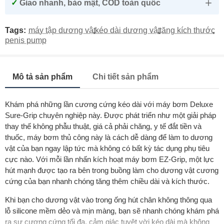
✓
Giao nhanh, bảo mật, COD toàn quốc
Tags:
máy tập dương vật
,
kéo dài dương vật
,
tăng kích thước
,
penis pump
Mô tả sản phẩm
Chi tiết sản phẩm
Khám phá những lần cương cứng kéo dài với máy bơm Deluxe
Sure-Grip chuyên nghiệp này. Được phát triển như một giải pháp
thay thế không phẫu thuật, giá cả phải chăng, y tế đắt tiền và
thuốc, máy bơm thủ công này là cách dễ dàng để làm to dương
vật của bạn ngay lập tức mà không có bất kỳ tác dụng phụ tiêu
cực nào. Với mỗi lần nhấn kích hoạt máy bơm EZ-Grip, một lực
hút mạnh được tạo ra bên trong buồng làm cho dương vật cương
cứng của bạn nhanh chóng tăng thêm chiều dài và kích thước.
Khi bạn cho dương vật vào trong ống hút chân không thông qua
lỗ silicone mềm dẻo và mịn màng, bạn sẽ nhanh chóng khám phá
ra sự cương cứng tối đa, cảm giác tuyệt vời kéo dài mà không