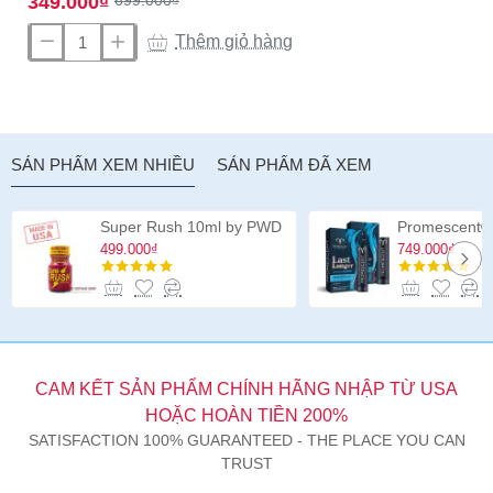
349.000₫
Thêm giỏ hàng
Dương
vật
giả
hai
đầu
SẢN PHẨM XEM NHIỀU
SẢN PHẨM ĐÃ XEM
Jr.
Veined
Double
Super Rush 10ml by PWD
Header
499.000₫
749.000₫
12
inch
CAM KẾT SẢN PHẨM CHÍNH HÃNG NHẬP TỪ USA
HOẶC HOÀN TIỀN 200%
SATISFACTION 100% GUARANTEED - THE PLACE YOU CAN
TRUST