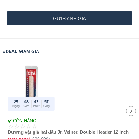
ì
n
h
GỬI ĐÁNH GIÁ
c
h
ọ
#DEAL GIẢM GIÁ
n
:
25
08
43
57
Ngày
Giờ
Phút
Giây
-50%
CÒN HÀNG
Best Amazon
reviews
Dương vật giả hai đầu Jr. Veined Double Header 12 inch
699.000₫