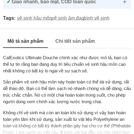
✓
Giao nhanh, bảo mật, COD toàn quốc
Tags:
vệ sinh hậu môn
,
vệ sinh âm đạo
,
bình vệ sinh
Mô tả sản phẩm
Chi tiết sản phẩm
CalExotics Ultimate Douche chính xác như được mô tả, bạn có
thể tự tin rằng bạn đang duy trì tiêu chuẩn vệ sinh hậu môn cao
nhất không có bất kỳ lo ngại về sự sạch sẽ.
Sản phẩm vệ sinh hậu môn này hoàn toàn có thể tái sử dụng, rất
dễ tháo dỡ. Bạn có thể làm sạch nó nhanh chóng và dễ dàng, cấu
trúc chắc chắn. Nó có một chai hoàn toàn trong suốt, cho phép
người dùng xem chính xác lượng nước trong chai.
Không chỉ vệ sinh mà còn an toàn khi sử dụng vì vậy bạn hoàn
toàn yên tâm khi sử dụng, sản xuất từ vật liệu Polyethylene an
toàn và không có bất kỳ thành phần gây hại cho cơ thể (Phthalate
Free). Làm sạch ưu việt này đi kèm với hai đầu vòi cho phép bạn