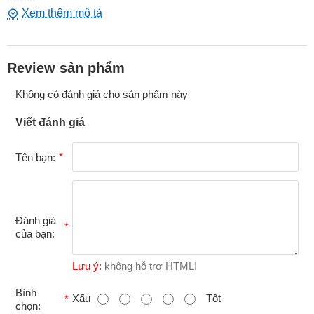
tượng.
Thông số kỹ thuật
Chiều rộng quả bóng (đường kính): 1.25 inch (3.2cm)
Số lượng quả bóng: 4
Review sản phẩm
Chất liệu: ABS
Không có đánh giá cho sản phẩm này
Màu sắc: Black
Viết đánh giá
Tên bạn:
Đánh giá
của bạn:
Lưu ý:
không hỗ trợ HTML!
B
Bình
Xấu
Tốt
chọn: