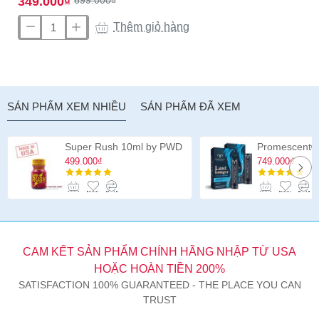
349.000₫
Thêm giỏ hàng
Dương
vật
giả
hai
đầu
SẢN PHẨM XEM NHIỀU
SẢN PHẨM ĐÃ XEM
Jr.
Veined
Double
Super Rush 10ml by PWD
Header
499.000₫
749.000₫
12
inch
CAM KẾT SẢN PHẨM CHÍNH HÃNG NHẬP TỪ USA
HOẶC HOÀN TIỀN 200%
SATISFACTION 100% GUARANTEED - THE PLACE YOU CAN
TRUST