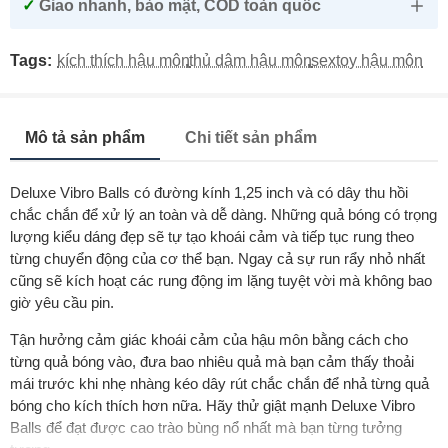
✓
Giao nhanh, bảo mật, COD toàn quốc
Tags:
kích thích hậu môn
,
thủ dâm hậu môn
,
sextoy hậu môn
Mô tả sản phẩm
Chi tiết sản phẩm
Deluxe Vibro Balls có đường kính 1,25 inch và có dây thu hồi
chắc chắn để xử lý an toàn và dễ dàng. Những quả bóng có trọng
lượng kiểu dáng đẹp sẽ tự tạo khoái cảm và tiếp tục rung theo
từng chuyển động của cơ thể bạn. Ngay cả sự run rẩy nhỏ nhất
cũng sẽ kích hoạt các rung động im lặng tuyệt vời mà không bao
giờ yêu cầu pin.
Tận hưởng cảm giác khoái cảm của hậu môn bằng cách cho
từng quả bóng vào, đưa bao nhiêu quả mà bạn cảm thấy thoải
mái trước khi nhẹ nhàng kéo dây rút chắc chắn để nhả từng quả
bóng cho kích thích hơn nữa. Hãy thử giật mạnh Deluxe Vibro
Balls để đạt được cao trào bùng nổ nhất mà bạn từng tưởng