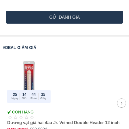
ì
n
h
GỬI ĐÁNH GIÁ
c
h
ọ
#DEAL GIẢM GIÁ
n
:
25
14
44
35
Ngày
Giờ
Phút
Giây
-50%
CÒN HÀNG
Best Amazon
reviews
Dương vật giả hai đầu Jr. Veined Double Header 12 inch
699.000₫