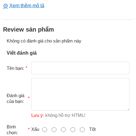
Thông số kỹ thuật
Kích thước đường kính: 1.25" / 3.2cm (small), 1.75" /
4.5cm (medium), 2" / 5cm (large)
Chất liệu: Silicone
Review sản phẩm
Màu sắc: Đen
Phthalate Free
Không có đánh giá cho sản phẩm này
Lưu ý
Viết đánh giá
Tất cả các đồ chơi tình dục sản xuất từ silicone sẽ không tương
thích với hầu hết các chất bôi trơn gốc silicone, sự kết hợp giữa
Tên bạn:
hai silicone có thể làm hỏng đồ chơi của bạn
Đánh giá
của bạn:
Lưu ý:
không hỗ trợ HTML!
B
Bình
Xấu
Tốt
chọn: