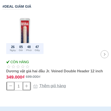
ọ
#DEAL GIẢM GIÁ
n
:
26
05
48
47
Ngày
Giờ
Phút
Giây
-50%
CÒN HÀNG
Best Amazon
reviews
Dương vật giả hai đầu Jr. Veined Double Header 12 inch
349.000₫
699.000₫
Thêm giỏ hàng
Dương
vật
giả
hai
đầu