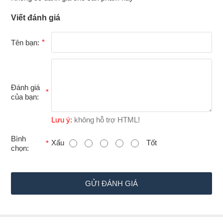
Viết đánh giá
Tên bạn:
Đánh giá
của bạn:
Lưu ý:
không hỗ trợ HTML!
B
Bình
Xấu
Tốt
chọn:
ì
n
h
GỬI ĐÁNH GIÁ
c
h