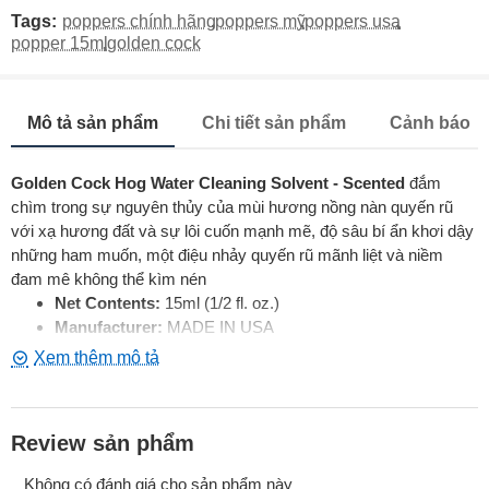
Tags:
poppers chính hãng
,
poppers mỹ
,
poppers usa
,
popper 15ml
,
golden cock
Mô tả sản phẩm
Chi tiết sản phẩm
Cảnh báo
Golden Cock Hog Water Cleaning Solvent - Scented
đắm
chìm trong sự nguyên thủy của mùi hương nồng nàn quyến rũ
với xạ hương đất và sự lôi cuốn mạnh mẽ, độ sâu bí ẩn khơi dậy
những ham muốn, một điệu nhảy quyến rũ mãnh liệt và niềm
đam mê không thể kìm nén
Net Contents:
15ml (1/2 fl. oz.)
Manufacturer:
MADE IN USA
Formula:
Isobutyl & Fragrance
Review sản phẩm
Không có đánh giá cho sản phẩm này