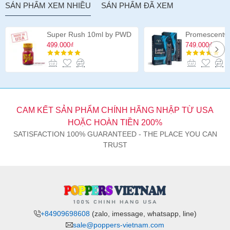
SẢN PHẨM XEM NHIỀU
SẢN PHẨM ĐÃ XEM
Jr.
Veined
Double
Super Rush 10ml by PWD
Header
499.000₫
749.000₫
12
inch
CAM KẾT SẢN PHẨM CHÍNH HÃNG NHẬP TỪ USA
HOẶC HOÀN TIỀN 200%
SATISFACTION 100% GUARANTEED - THE PLACE YOU CAN
TRUST
+84909698608
(zalo, imessage, whatsapp, line)
sale@poppers-vietnam.com