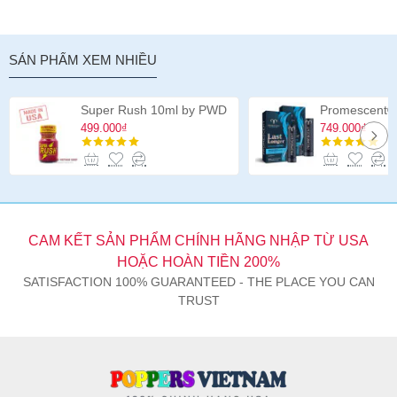
SẢN PHẨM XEM NHIỀU
Super Rush 10ml by PWD
499.000₫
749.000₫
CAM KẾT SẢN PHẨM CHÍNH HÃNG NHẬP TỪ USA
HOẶC HOÀN TIỀN 200%
SATISFACTION 100% GUARANTEED - THE PLACE YOU CAN
TRUST