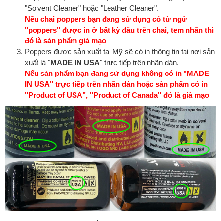
"Solvent Cleaner" hoặc "Leather Cleaner".
Nếu chai poppers bạn đang sử dụng có từ ngữ
"poppers" được in ở bất kỳ đâu trên chai, tem nhãn thì
đó là sản phẩm giả mạo
Poppers được sản xuất tại Mỹ sẽ có in thông tin tại nơi sản
xuất là "
MADE IN USA
" trực tiếp trên nhãn dán.
Nếu sản phẩm bạn đang sử dụng không có in "MADE
IN USA" trực tiếp trên nhãn dán hoặc sản phẩm có in
"Product of USA", "Product of Canada" đó là giả mạo