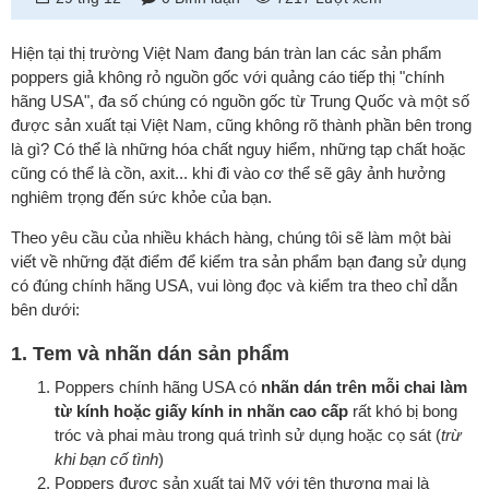
Hiện tại thị trường Việt Nam đang bán tràn lan các sản phẩm
poppers giả không rỏ nguồn gốc với quảng cáo tiếp thị "chính
hãng USA", đa số chúng có nguồn gốc từ Trung Quốc và một số
được sản xuất tại Việt Nam, cũng không rõ thành phần bên trong
là gì? Có thể là những hóa chất nguy hiểm, những tạp chất hoặc
cũng có thể là cồn, axit... khi đi vào cơ thể sẽ gây ảnh hưởng
nghiêm trọng đến sức khỏe của bạn.
Theo yêu cầu của nhiều khách hàng, chúng tôi sẽ làm một bài
viết về những đặt điểm để kiểm tra sản phẩm bạn đang sử dụng
có đúng chính hãng USA, vui lòng đọc và kiểm tra theo chỉ dẫn
bên dưới:
1. Tem và nhãn dán sản phẩm
Poppers chính hãng USA có
nhãn dán trên mỗi chai làm
từ kính hoặc giấy kính in nhãn cao cấp
rất khó bị bong
tróc và phai màu trong quá trình sử dụng hoặc cọ sát (
trừ
khi bạn cố tình
)
Poppers được sản xuất tại Mỹ với tên thương mại là