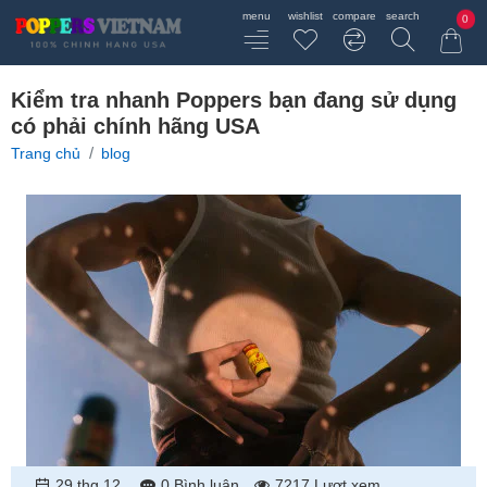
0
Kiểm tra nhanh Poppers bạn đang sử dụng
có phải chính hãng USA
home
Trang chủ
blog
29
thg 12
0 Bình luận
7217 Lượt xem