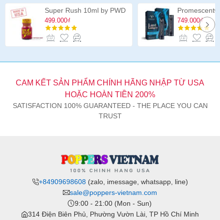
Double
Super Rush 10ml by PWD
Header
499.000₫
749.000₫
12
inch
CAM KẾT SẢN PHẨM CHÍNH HÃNG NHẬP TỪ USA
HOẶC HOÀN TIỀN 200%
SATISFACTION 100% GUARANTEED - THE PLACE YOU CAN
TRUST
+84909698608
(zalo, imessage, whatsapp, line)
sale@poppers-vietnam.com
9:00 - 21:00 (Mon - Sun)
314 Điện Biên Phủ, Phường Vườn Lài, TP Hồ Chí Minh