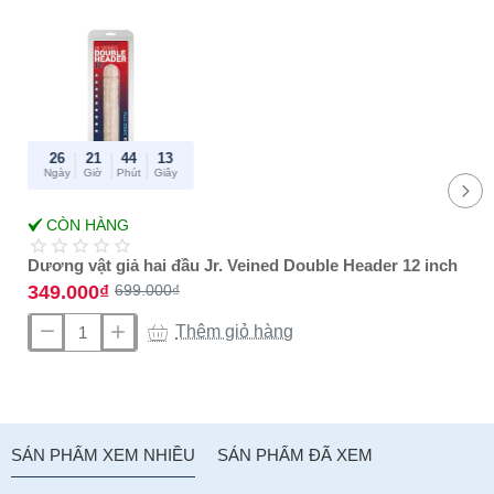
:
26
21
44
13
Ngày
Giờ
Phút
Giây
-50%
CÒN HÀNG
Best Amazon
reviews
Dương vật giả hai đầu Jr. Veined Double Header 12 inch
349.000₫
699.000₫
Thêm giỏ hàng
Dương
vật
giả
hai
đầu
SẢN PHẨM XEM NHIỀU
SẢN PHẨM ĐÃ XEM
Jr.
Veined