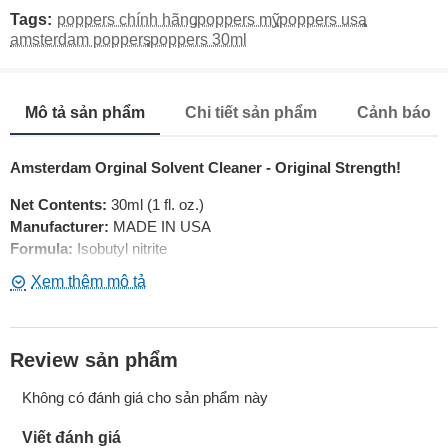
Tags:
poppers chính hãng
,
poppers mỹ
,
poppers usa
,
amsterdam poppers
,
poppers 30ml
Mô tả sản phẩm
Chi tiết sản phẩm
Cảnh báo
Amsterdam Orginal Solvent Cleaner - Original Strength!
Net Contents:
30ml (1 fl. oz.)
Manufacturer:
MADE IN USA
Formula:
Isobutyl nitrite
Chúng tôi chỉ bán các FORMULA ORIGINAL AMSTERDAM!
Review sản phẩm
Không có đánh giá cho sản phẩm này
Viết đánh giá