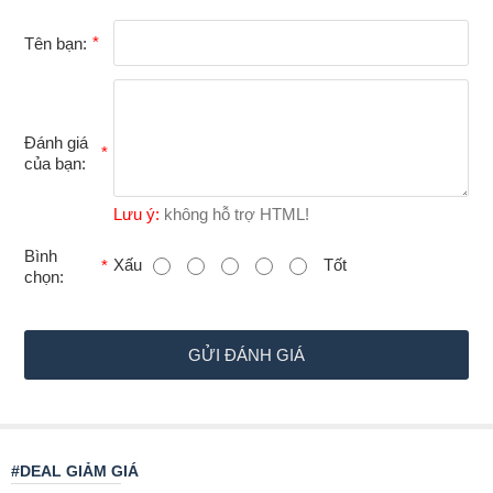
Tên bạn:
Đánh giá
của bạn:
Lưu ý:
không hỗ trợ HTML!
B
Bình
Xấu
Tốt
chọn:
ì
n
h
GỬI ĐÁNH GIÁ
c
h
ọ
#DEAL GIẢM GIÁ
n